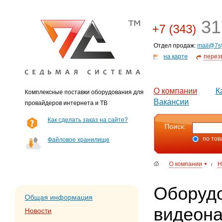
31
+7 (343)
Отдел продаж:
mail@7s
на карте
перез
О компании
К
Комплексные поставки оборудования для
Вакансии
провайдеров интернета и ТВ
Как сделать заказ на сайте?
Поиск:
по тов
Файловое хранилище
О компании
Н
/
Оборудо
Общая информация
видеон
Новости