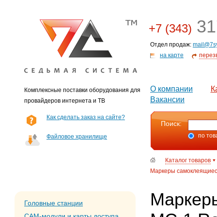
31
+7 (343)
Отдел продаж:
mail@7s
на карте
перез
О компании
К
Комплексные поставки оборудования для
Вакансии
провайдеров интернета и ТВ
Как сделать заказ на сайте?
Поиск:
по тов
Файловое хранилище
Каталог товаров
Маркеры самоклеящиеся 
Маркер
Головные станции
CAM-модули и карты доступа