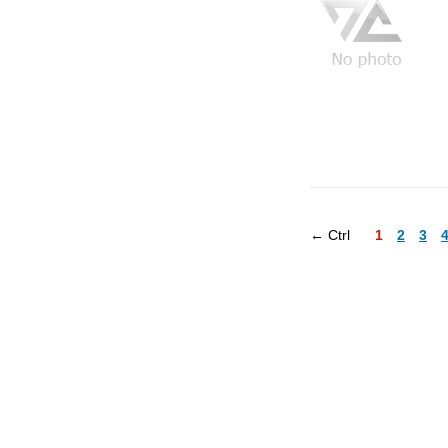
← Ctrl
1
2
3