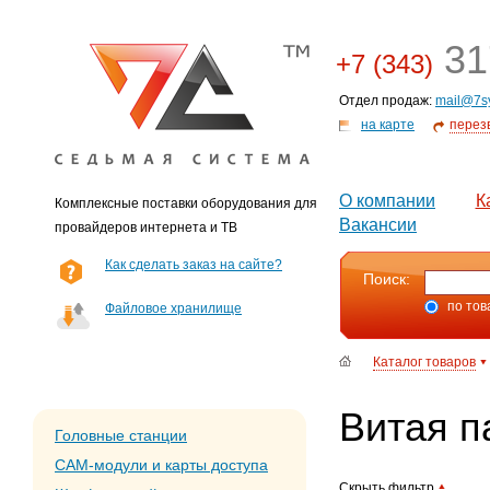
31
+7 (343)
Отдел продаж:
mail@7s
на карте
перез
О компании
К
Комплексные поставки оборудования для
Вакансии
провайдеров интернета и ТВ
Как сделать заказ на сайте?
Поиск:
по тов
Файловое хранилище
Каталог товаров
Витая п
Головные станции
CAM-модули и карты доступа
Скрыть фильтр