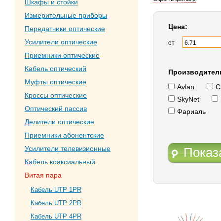
Шкафы и стойки
Измерительные приборы
Цена:
Передатчики оптические
Усилители оптические
от
Приемники оптические
Кабель оптический
Производител
Муфты оптические
Avlan
C
Кроссы оптические
SkyNet
Оптический пассив
Фариаль
Делители оптические
Приемники абонентские
Усилители телевизионные
Показ
Кабель коаксиальный
Витая пара
Кабель UTP 1PR
Кабель UTP 2PR
Кабель UTP 4PR