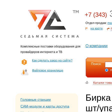
3
+7 (343)
Отдел продаж:
ma
на карте
О компании
Комплексные поставки оборудования для
провайдеров интернета и ТВ
Как сделать заказ на сайте?
Поиск:
п
Файловое хранилище
Каталог тов
Бирка
Головные станции
шт/уп
CAM-модули и карты доступа