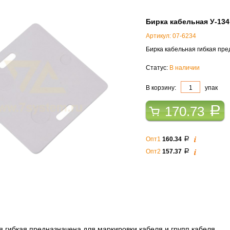
Бирка кабельная У-134
Артикул: 07-6234
Бирка кабельная гибкая пре
Статус:
В наличии
В корзину:
упак
170.73
a
i
Опт1
160.34
a
i
Опт2
157.37
a
я гибкая предназначена для маркировки кабеля и групп кабеля.