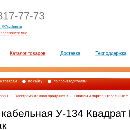
17-77-73
il@7system.ru
перезвоните мне
Каталог товаров
Доставка
Техподдержка
о товарам
по сайту
по производителям
аров
Электромонтажная продукция
Пломбы и маркеры кабельные
/
/
 кабельная У-134 Квадрат 
ак