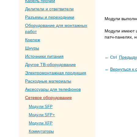
Кабель прочий
Делители и ответвители
Разъемы и переходники
Модули выполне
Оборудование для монтажных
Модули имеют ш
работ
патч-панелях, н
Крепеж
Шнуры
Источники питания
← Ctrl
Предыду
Другое ТВ-оборудование
←
Вернуться к 
Электромонтажная продукция
Расходные материалы
Аксессуары для телефонов
Сетевое оборудование
Модули SFP
Модули SFP+
Модули XFP
Коммутаторы