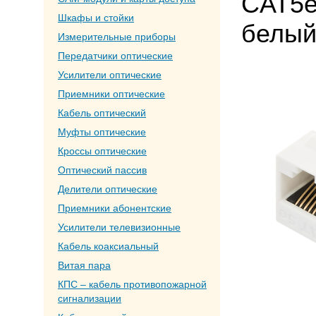
CAT5e
Шкафы и стойки
белы
Измерительные приборы
Передатчики оптические
Усилители оптические
Приемники оптические
Кабель оптический
Муфты оптические
Кроссы оптические
Оптический пассив
Делители оптические
Приемники абонентские
Усилители телевизионные
Кабель коаксиальный
Витая пара
КПС – кабель противопожарной
сигнализации