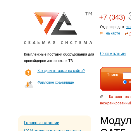
3
+7 (343)
Отдел продаж:
ma
на карте
О компании
Комплексные поставки оборудования для
провайдеров интернета и ТВ
Как сделать заказ на сайте?
Поиск:
п
Файловое хранилище
Каталог тов
неэкранированны
Модул
Головные станции
CAM-модули и карты доступа