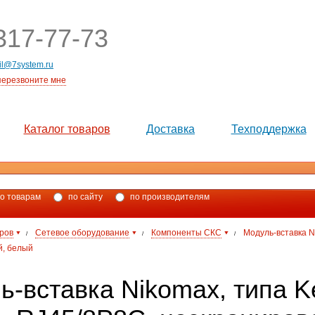
17-77-73
il@7system.ru
перезвоните мне
Каталог товаров
Доставка
Техподдержка
о товарам
по сайту
по производителям
аров
Сетевое оборудование
Компоненты СКС
Модуль-вставка N
/
/
/
й, белый
ь-вставка Nikomax, типа K