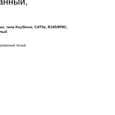
анный,
x, типа KeyStone, CAT5e, RJ45/8P8C,
елый
ированный, белый