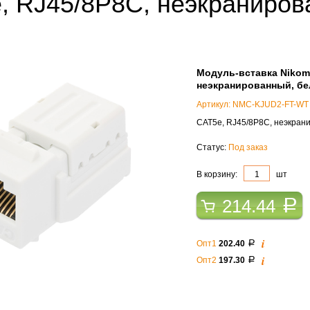
, RJ45/8P8C, неэкраниров
й
Модуль-вставка Nikoma
неэкранированный, б
Артикул: NMC-KJUD2-FT-WT
CAT5e, RJ45/8P8C, неэкран
Статус:
Под заказ
В корзину:
шт
214.44
a
i
Опт1
202.40
a
i
Опт2
197.30
a