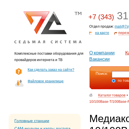
31
+7 (343)
Отдел продаж:
mail@7s
на карте
перез
О компании
К
Комплексные поставки оборудования для
Вакансии
провайдеров интернета и ТВ
Как сделать заказ на сайте?
Поиск:
по тов
Файловое хранилище
Каталог товаров
10/100Base-T/100Base-FX
Медиак
Головные станции
CAM-модули и карты доступа