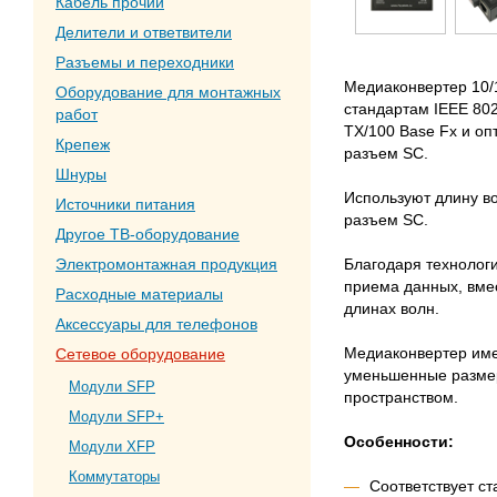
Кабель прочий
Делители и ответвители
Разъемы и переходники
Медиаконвертер 10/1
Оборудование для монтажных
стандартам IEEE 802
работ
TX/100 Base Fx и оп
Крепеж
разъем SC.
Шнуры
Используют длину в
Источники питания
разъем SC.
Другое ТВ-оборудование
Благодаря технолог
Электромонтажная продукция
приема данных, вмес
Расходные материалы
длинах волн.
Аксессуары для телефонов
Медиаконвертер име
Сетевое оборудование
уменьшенные размер
Модули SFP
пространством.
Модули SFP+
Особенности:
Модули XFP
Коммутаторы
Соответствует с