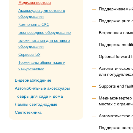
Медиаконвертеры
Поддерживаемый 
Аксессуары для сетевого
оборудования
Поддержка pure co
Компоненты СКС
Встроенная памя
Беспроводное оборудование
Блоки питания для сетевого
Поддержка modifie
оборудования
Серверы БУ
Optional forward 
Терминалы абонентские и
Автоматическое 
стационарные
или полудуплекс
Видеонаблюдение
Supports end fault
Автомобильные аксессуары
Товары для сада и дома
Медиаконвертер 
местах с ограни
Лампы светодиодные
Светотехника
Автоматическое 
Поддержка наст