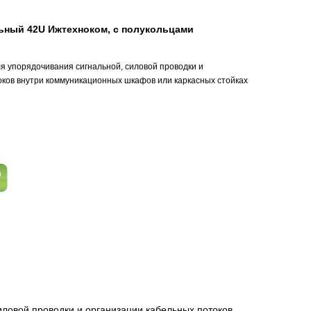
ьный 42U Ижтехноком, с полукольцами
я упорядочивания сигнальной, силовой проводки и
оков внутри коммуникационных шкафов или каркасных стойках
a
иловой проводки и организации кабельных потоков