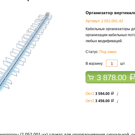
Организатор вертикал
Артикул: 2.052.001-42
Кабельные организаторы дл
организации кабельных пот
любых модификаций.
Статус:
Под заказ
В корзину:
шт
3 878.00
i
Опт1
3 594.00
a
i
Опт2
3 456.00
a
низаторы (2.052.001-хх) служат для упорядочивания сигнальной, с