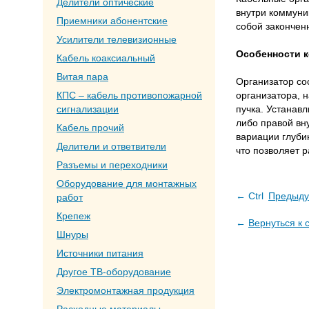
Делители оптические
внутри коммуни
Приемники абонентские
собой закончен
Усилители телевизионные
Особенности к
Кабель коаксиальный
Витая пара
Организатор со
КПС – кабель противопожарной
организатора, 
сигнализации
пучка. Устанав
либо правой вн
Кабель прочий
вариации глубин
Делители и ответвители
что позволяет р
Разъемы и переходники
Оборудование для монтажных
← Ctrl
Предыду
работ
Крепеж
←
Вернуться к 
Шнуры
Источники питания
Другое ТВ-оборудование
Электромонтажная продукция