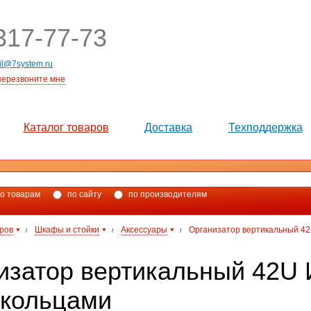
17-77-73
il@7system.ru
перезвоните мне
Каталог товаров
Доставка
Техподдержка
о товарам
по сайту
по производителям
аров
Шкафы и стойки
Аксессуары
Организатор вертикальный 42
/
/
/
изатор вертикальный 42U 
укольцами