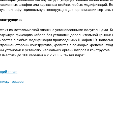
кационных шкафов или каркасных стойках любых модификаций. Ве
ную полнофункциональную конструкцию для организации вертикаль
онструкции:
стоит из металлической планки с установленными полукольцами. Ко
надежную фиксацию кабеля без установки дополнительной крышки 
ливается в любые модификации производимых Шкафов 19" напольны
утренней стороны конструктива, крепится с помощью крепежа, вход
ы установки и установки нескольких организаторов в конструктив. 
азместить до 100 кабелей 4 х 2 х 0.52 "витая пара".
щий товар
списку товаров