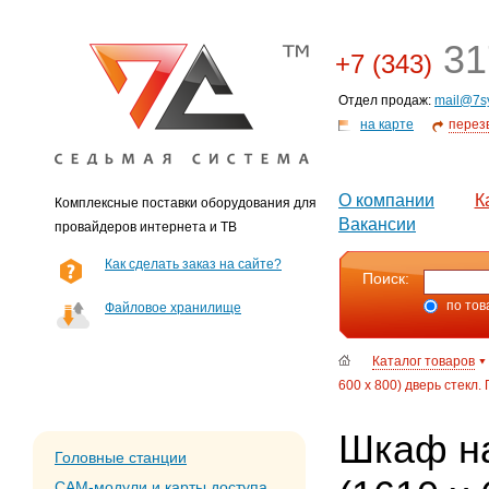
31
+7 (343)
Отдел продаж:
mail@7s
на карте
перез
О компании
К
Комплексные поставки оборудования для
Вакансии
провайдеров интернета и ТВ
Как сделать заказ на сайте?
Поиск:
по тов
Файловое хранилище
Каталог товаров
600 х 800) дверь стекл.
Шкаф н
Головные станции
CAM-модули и карты доступа