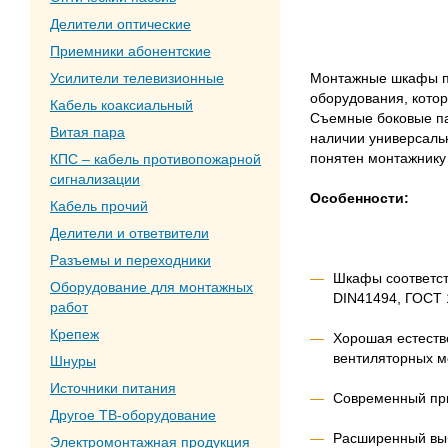
Делители оптические
Приемники абонентские
Монтажные шкафы пр
Усилители телевизионные
оборудования, кото
Кабель коаксиальный
Съемные боковые па
Витая пара
наличии универсаль
понятен монтажнику 
КПС – кабель противопожарной
сигнализации
Особенности:
Кабель прочий
Делители и ответвители
Разъемы и переходники
Шкафы соответст
Оборудование для монтажных
DIN41494, ГОСТ 
работ
Крепеж
Хорошая естеств
вентиляторных м
Шнуры
Источники питания
Современный при
Другое ТВ-оборудование
Расширенный выб
Электромонтажная продукция