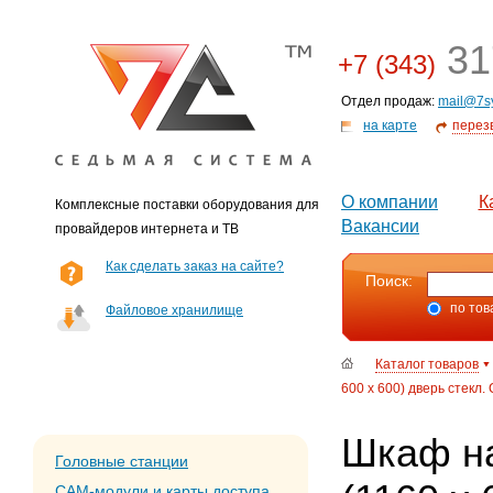
31
+7 (343)
Отдел продаж:
mail@7s
на карте
перез
О компании
К
Комплексные поставки оборудования для
Вакансии
провайдеров интернета и ТВ
Как сделать заказ на сайте?
Поиск:
по тов
Файловое хранилище
Каталог товаров
600 х 600) дверь стекл.
Шкаф н
Головные станции
CAM-модули и карты доступа