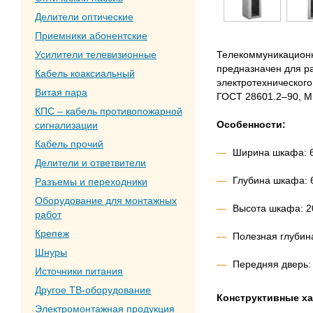
Делители оптические
Приемники абонентские
Телекоммуникацион
Усилители телевизионные
предназначен для р
Кабель коаксиальный
электротехнического
Витая пара
ГОСТ 28601.2–90, М
КПС – кабель противопожарной
Особенности:
сигнализации
Кабель прочий
Ширина шкафа: 
Делители и ответвители
Глубина шкафа: 
Разъемы и переходники
Оборудование для монтажных
Высота шкафа: 2
работ
Крепеж
Полезная глубин
Шнуры
Передняя дверь: 
Источники питания
Другое ТВ-оборудование
Конструктивные ха
Электромонтажная продукция