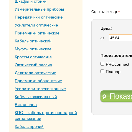
Шкафы и стойки
Измерительные приборы
Скрыть фильтр
Передатчики оптические
Усилители оптические
Цена:
Приемники оптические
от
Кабель оптический
Муфты оптические
Производител
Кроссы оптические
PROconnect
Оптический пассив
Планар
Делители оптические
Приемники абонентские
Усилители телевизионные
Показ
Кабель коаксиальный
Витая пара
КПС – кабель противопожарной
сигнализации
Кабель прочий