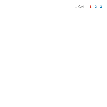
← Ctrl
1
2
3