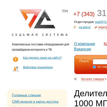
31
+7 (343)
Отдел продаж:
mail@7s
на карте
перез
О компании
К
Комплексные поставки оборудования для
Вакансии
провайдеров интернета и ТВ
Как сделать заказ на сайте?
Поиск:
по тов
Файловое хранилище
Каталог товаров
Делител
Головные станции
1000 М
CAM-модули и карты доступа