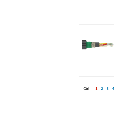
← Ctrl
1
2
3