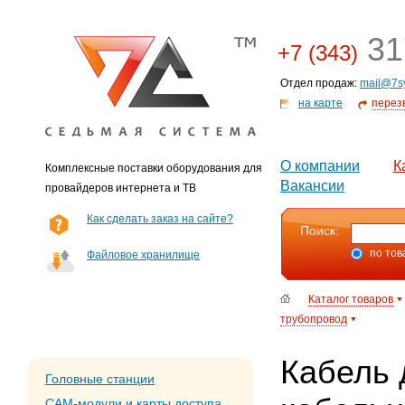
31
+7 (343)
Отдел продаж:
mail@7s
на карте
перез
О компании
К
Комплексные поставки оборудования для
Вакансии
провайдеров интернета и ТВ
Как сделать заказ на сайте?
Поиск:
по тов
Файловое хранилище
Каталог товаров
трубопровод
Кабель 
Головные станции
CAM-модули и карты доступа