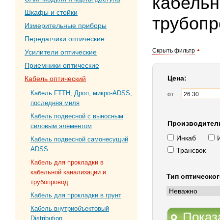
кабельн
Шкафы и стойки
трубопр
Измерительные приборы
Передатчики оптические
Скрыть фильтр
Усилители оптические
Приемники оптические
Цена:
Кабель оптический
Кабель FTTH, Дроп, микро-ADSS,
от
последняя миля
Кабель подвесной с выносным
Производител
силовым элементом
Инкаб
Кабель подвесной самонесущий
ADSS
Трансвок
Кабель для прокладки в
кабельной канализации и
Тип оптическог
трубопровод
Кабель для прокладки в грунт
Кабель внутриобъектовый
Показ
Distribution