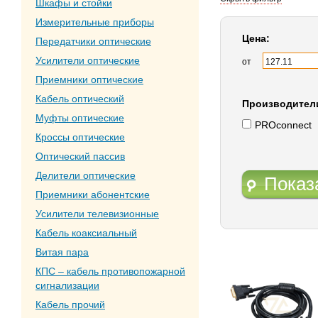
Шкафы и стойки
Измерительные приборы
Цена:
Передатчики оптические
Усилители оптические
от
Приемники оптические
Кабель оптический
Производител
Муфты оптические
PROconnect
Кроссы оптические
Оптический пассив
Делители оптические
Показ
Приемники абонентские
Усилители телевизионные
Кабель коаксиальный
Витая пара
КПС – кабель противопожарной
сигнализации
Кабель прочий