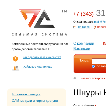
31
+7 (343)
Отдел продаж:
mail@7s
на карте
перез
О компании
К
Комплексные поставки оборудования для
Вакансии
провайдеров интернета и ТВ
Как сделать заказ на сайте?
Поиск:
по тов
Файловое хранилище
Каталог товаров
Шнуры 
Головные станции
CAM-модули и карты доступа
Скрыть фильтр