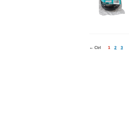
← Ctrl
1
2
3