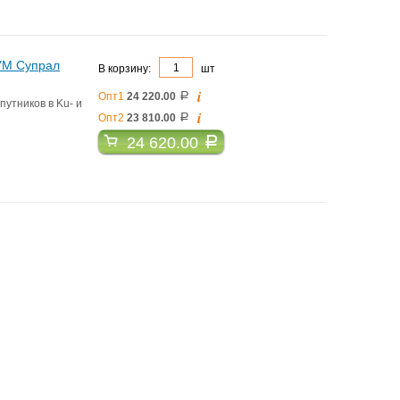
АУМ Супрал
В корзину:
шт
i
Опт1
24 220.00
a
утников в Ku- и
i
Опт2
23 810.00
a
24 620.00
a