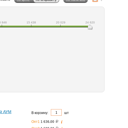
0 846
15 438
20 029
24 620
St АУМ
В корзину:
шт
i
Опт1
1 636.00
a