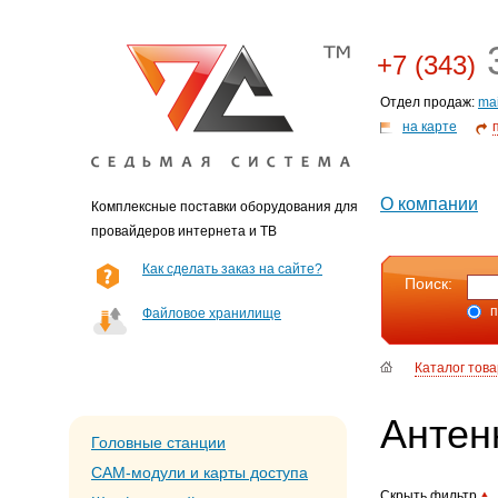
3
+7 (343)
Отдел продаж:
ma
на карте
О компании
Комплексные поставки оборудования для
провайдеров интернета и ТВ
Как сделать заказ на сайте?
Поиск:
п
Файловое хранилище
Каталог тов
Антен
Головные станции
CAM-модули и карты доступа
Скрыть фильтр