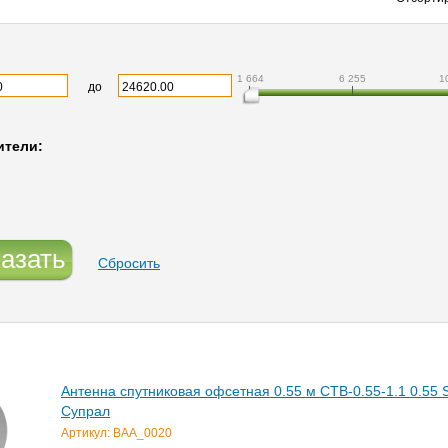
1 664
6 255
1
до
ители:
азать
Сбросить
Антенна спутниковая офсетная 0.55 м СТВ-0.55-1.1 0.55 
Супрал
Артикул: BAA_0020