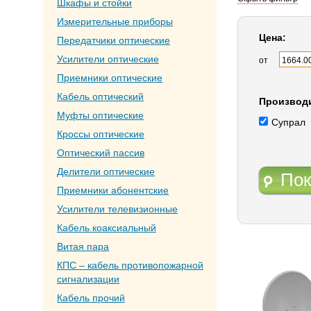
Шкафы и стойки
Измерительные приборы
Цена:
Передатчики оптические
Усилители оптические
от
Приемники оптические
Кабель оптический
Производ
Муфты оптические
Супрал
Кроссы оптические
Оптический пассив
Делители оптические
Пок
Приемники абонентские
Усилители телевизионные
Кабель коаксиальный
Витая пара
КПС – кабель противопожарной
сигнализации
Кабель прочий