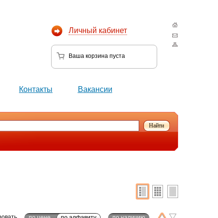
Личный кабинет
Ваша корзина
пуста
Контакты
Вакансии
ровать
по цене
по алфавиту
по наличию