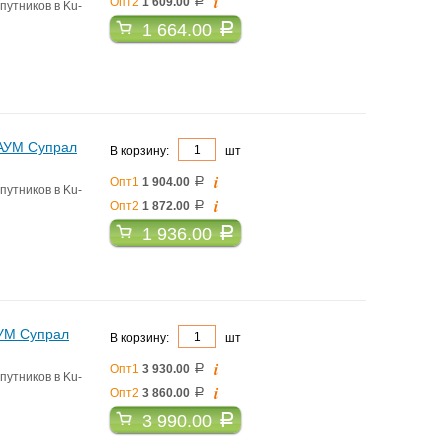
i
Опт2
1 609.00
a
путников в Ku-
1 664.00
a
 АУМ Супрал
В корзину:
шт
i
Опт1
1 904.00
a
путников в Ku-
i
Опт2
1 872.00
a
1 936.00
a
АУМ Супрал
В корзину:
шт
i
Опт1
3 930.00
a
путников в Ku-
i
Опт2
3 860.00
a
3 990.00
a