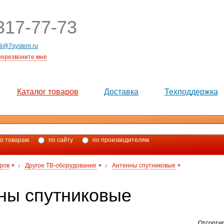
17-77-73
il@7system.ru
перезвоните мне
Каталог товаров
Доставка
Техподдержка
о товарам
по сайту
по производителям
аров
Другое ТВ-оборудование
Антенны спутниковые
/
/
ны спутниковые
Отсорти