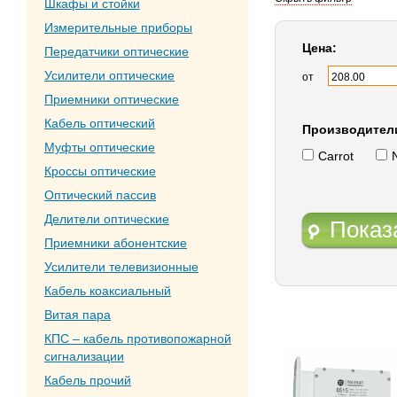
Шкафы и стойки
Измерительные приборы
Цена:
Передатчики оптические
Усилители оптические
от
Приемники оптические
Кабель оптический
Производител
Муфты оптические
Carrot
Кроссы оптические
Оптический пассив
Делители оптические
Показ
Приемники абонентские
Усилители телевизионные
Кабель коаксиальный
Витая пара
КПС – кабель противопожарной
сигнализации
Кабель прочий