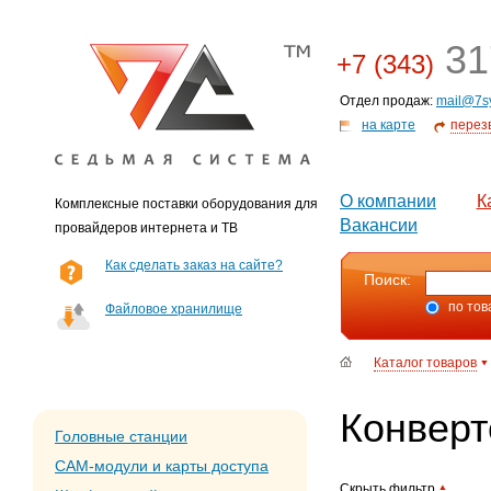
31
+7 (343)
Отдел продаж:
mail@7s
на карте
перез
О компании
К
Комплексные поставки оборудования для
Вакансии
провайдеров интернета и ТВ
Как сделать заказ на сайте?
Поиск:
по тов
Файловое хранилище
Каталог товаров
Конверт
Головные станции
CAM-модули и карты доступа
Скрыть фильтр