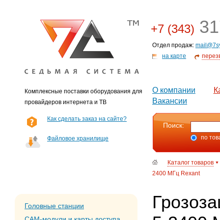
31
+7 (343)
Отдел продаж:
mail@7s
на карте
перез
О компании
К
Комплексные поставки оборудования для
Вакансии
провайдеров интернета и ТВ
Как сделать заказ на сайте?
Поиск:
по тов
Файловое хранилище
Каталог товаров
2400 МГц Rexant
Грозоза
Головные станции
CAM-модули и карты доступа