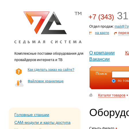
31
+7 (343)
Отдел продаж:
mail@7s
на карте
перез
О компании
К
Комплексные поставки оборудования для
Вакансии
провайдеров интернета и ТВ
Как сделать заказ на сайте?
Поиск:
по тов
Файловое хранилище
Каталог товаров
Оборудо
Головные станции
CAM-модули и карты доступа
Скрыть фильтр