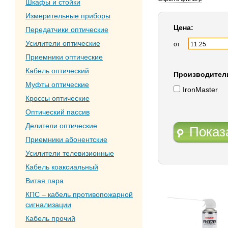
Шкафы и стойки
Измерительные приборы
Цена:
Передатчики оптические
Усилители оптические
от
Приемники оптические
Кабель оптический
Производител
Муфты оптические
IronMaster
Кроссы оптические
Оптический пассив
Делители оптические
Показ
Приемники абонентские
Усилители телевизионные
Кабель коаксиальный
Витая пара
КПС – кабель противопожарной
сигнализации
Кабель прочий