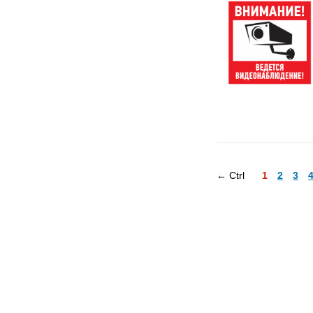
← Ctrl
1
2
3