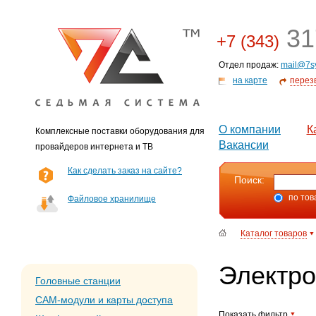
31
+7 (343)
Отдел продаж:
mail@7s
на карте
перез
О компании
К
Комплексные поставки оборудования для
Вакансии
провайдеров интернета и ТВ
Как сделать заказ на сайте?
Поиск:
по тов
Файловое хранилище
Каталог товаров
Электр
Головные станции
CAM-модули и карты доступа
Показать фильтр