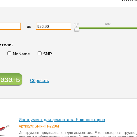
633
692
до
ители:
NoName
SNR
азать
Сбросить
Инструмент для демонтажа F-коннекторов
Артикул: SNR-HT-2206F
Инструмент предназначен для демонтажа F-коннекторов в трудно
местах и в оборудовании с высокой плотностью портов, таком как 