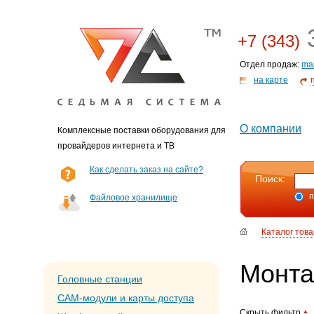
3
+7 (343)
Отдел продаж:
ma
на карте
О компании
Комплексные поставки оборудования для
провайдеров интернета и ТВ
Как сделать заказ на сайте?
Поиск:
п
Файловое хранилище
Каталог тов
Монта
Головные станции
CAM-модули и карты доступа
Скрыть фильтр