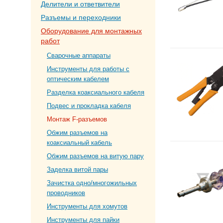
Делители и ответвители
Разъемы и переходники
Оборудование для монтажных
работ
Сварочные аппараты
Инструменты для работы с
оптическим кабелем
Разделка коаксиального кабеля
Подвес и прокладка кабеля
Монтаж F-разъемов
Обжим разъемов на
коаксиальный кабель
Обжим разъемов на витую пару
Заделка витой пары
Зачистка одно/многожильных
проводников
Инструменты для хомутов
Инструменты для пайки