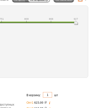
751
809
868
927
В корзину:
шт
i
Опт1
623.00
a
 доступных
головные