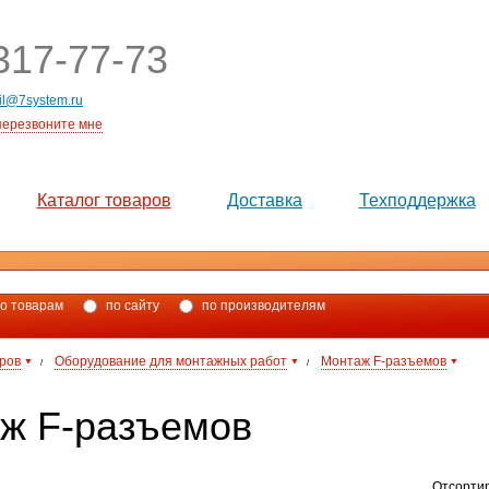
17-77-73
il@7system.ru
перезвоните мне
Каталог товаров
Доставка
Техподдержка
о товарам
по сайту
по производителям
аров
Оборудование для монтажных работ
Монтаж F-разъемов
/
/
ж F-разъемов
Отсорти