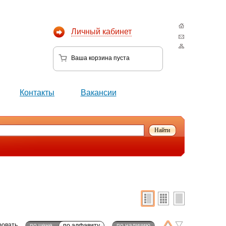
Личный кабинет
Ваша корзина
пуста
Контакты
Вакансии
ровать
по цене
по алфавиту
по наличию