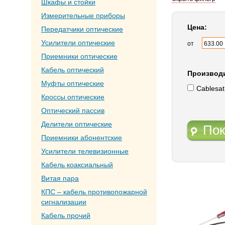
Шкафы и стойки
Измерительные приборы
Цена:
Передатчики оптические
Усилители оптические
от
Приемники оптические
Кабель оптический
Производ
Муфты оптические
Cablesat
Кроссы оптические
Оптический пассив
Делители оптические
Пок
Приемники абонентские
Усилители телевизионные
Кабель коаксиальный
Витая пара
КПС – кабель противопожарной
сигнализации
Кабель прочий