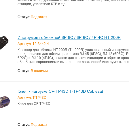
станции, усилители КТВ и т.д.
Статус:
Под заказ
Инструмент обжимной 8P-8C / 6P-6C / 4P-4C HT-200R
Артикул: 12-3442-4
Кримпер для обжима HT-200R (TL-200R) универсальный инструмен
предназначен для обжима разъемов RJ-45 (8P8C), RJ-12 (6P6C), R
6P2C) и RJ-10 (4P4C), а также для снятия изоляции и обрезки пров
обработан воронением и выполнен из закаленной инструментальн
возвратным механизмом для обеспечения обратного хода рукоято
механизм гарантирует полный цикл качественной опрессовки. Удо
Статус:
В наличии
эргономичные рукоятки выполнены из нескользящего плотного син
покрытия, что сделают работу с инструментом легкой и приятной.
Ключ к нагрузке CF-TP43D T-TP43D Cablesat
Артикул: T-TP43D
Ключ для CF-TP43D.
Статус:
Под заказ