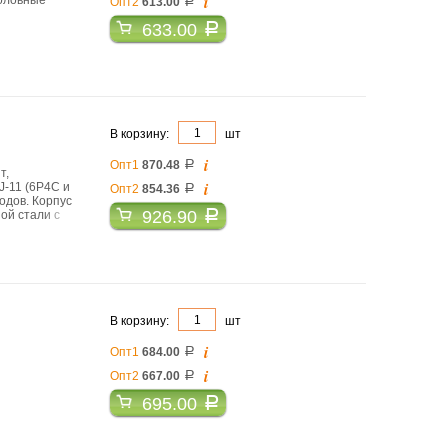
i
Опт2
613.00
a
633.00
a
В корзину:
шт
i
Опт1
870.48
a
т,
i
J-11 (6P4C и
Опт2
854.36
a
одов. Корпус
926.90
a
ой стали с
к. Храповой
бные
тетического
В корзину:
шт
i
Опт1
684.00
a
i
Опт2
667.00
a
695.00
a