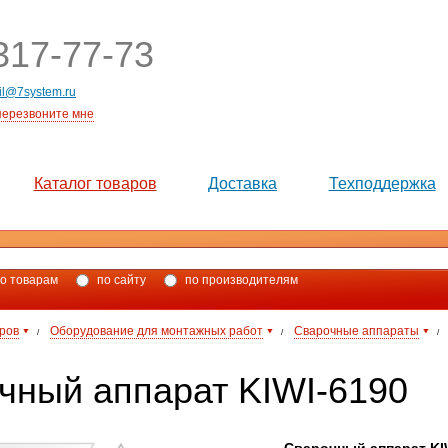
17-77-73
il@7system.ru
перезвоните мне
Каталог товаров
Доставка
Техподдержка
о товарам
по сайту
по производителям
аров
Оборудование для монтажных работ
Сварочные аппараты
/
/
/
чный аппарат KIWI-6190