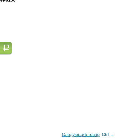
WI-6190
0
a
Следующий товар
Ctrl →