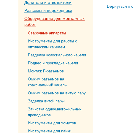
Делители и ответвители
←
Вернуться к 
Разъемы и переходники
Оборудование для монтажных
работ
Сварочные аппараты
Инструменты для работы с
оптическим кабелем
Разделка коаксиального кабеля
Подвес и прокладка кабеля
Монтаж F-разъемов
Обжим разъемов на
коаксиальный кабель
Обжим разъемов на витую пару
Заделка витой пары
Зачистка одно/многожильных
проводников
Инструменты для хомутов
Инструменты для пайки