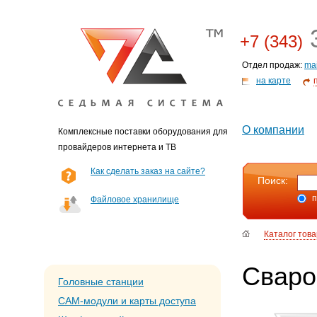
3
+7 (343)
Отдел продаж:
ma
на карте
О компании
Комплексные поставки оборудования для
провайдеров интернета и ТВ
Как сделать заказ на сайте?
Поиск:
п
Файловое хранилище
Каталог тов
Сваро
Головные станции
CAM-модули и карты доступа