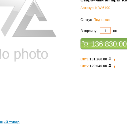
Сварочный аппарат KI
Артикул: KIWI6190
Статус:
Под заказ
В корзину:
шт
136 830.0
i
Опт1
131 260.00
a
i
Опт2
129 040.00
a
щий товар