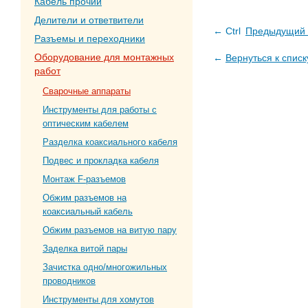
Кабель прочий
Делители и ответвители
← Ctrl
Предыдущий 
Разъемы и переходники
Оборудование для монтажных
←
Вернуться к списк
работ
Сварочные аппараты
Инструменты для работы с
оптическим кабелем
Разделка коаксиального кабеля
Подвес и прокладка кабеля
Монтаж F-разъемов
Обжим разъемов на
коаксиальный кабель
Обжим разъемов на витую пару
Заделка витой пары
Зачистка одно/многожильных
проводников
Инструменты для хомутов