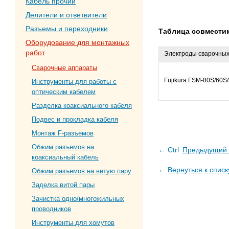
Кабель прочий
Делители и ответвители
Разъемы и переходники
Таблица совместим
Оборудование для монтажных
работ
Электроды сварочных
Сварочные аппараты
Fujikura FSM-80S/60S
Инструменты для работы с
оптическим кабелем
Разделка коаксиального кабеля
Подвес и прокладка кабеля
Монтаж F-разъемов
Обжим разъемов на
← Ctrl
Предыдущий 
коаксиальный кабель
←
Вернуться к списк
Обжим разъемов на витую пару
Заделка витой пары
Зачистка одно/многожильных
проводников
Инструменты для хомутов