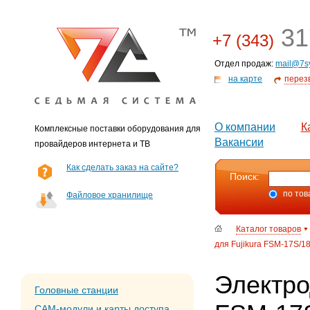
31
+7 (343)
Отдел продаж:
mail@7s
на карте
перез
О компании
К
Комплексные поставки оборудования для
Вакансии
провайдеров интернета и ТВ
Как сделать заказ на сайте?
Поиск:
по тов
Файловое хранилище
Каталог товаров
для Fujikura FSM-17S/1
Электро
Головные станции
CAM-модули и карты доступа